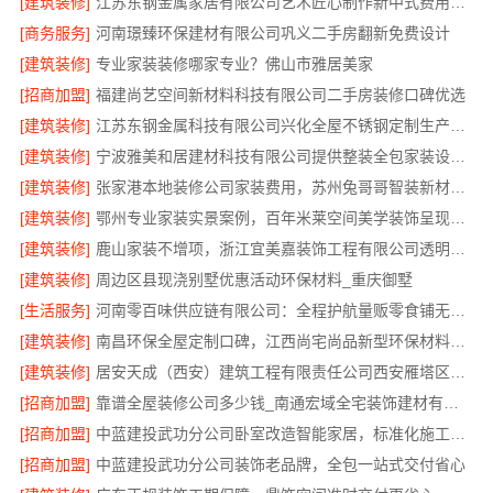
[建筑装修]
江苏东钢金属家居有限公司艺术匠心制作新中式费用解析
[商务服务]
河南璟臻环保建材有限公司巩义二手房翻新免费设计
[建筑装修]
专业家装装修哪家专业？佛山市雅居美家
[招商加盟]
福建尚艺空间新材料科技有限公司二手房装修口碑优选
[建筑装修]
江苏东钢金属科技有限公司兴化全屋不锈钢定制生产基地
[建筑装修]
宁波雅美和居建材科技有限公司提供整装全包家装设计厨卫改造服务
[建筑装修]
张家港本地装修公司家装费用，苏州兔哥哥智装新材料有限公司全包套餐
[建筑装修]
鄂州专业家装实景案例，百年米莱空间美学装饰呈现品质施工
[建筑装修]
鹿山家装不增项，浙江宜美嘉装饰工程有限公司透明承诺
[建筑装修]
周边区县现浇别墅优惠活动环保材料_重庆御墅
[生活服务]
河南零百味供应链有限公司：全程护航量贩零食铺无忧经营
[建筑装修]
南昌环保全屋定制口碑，江西尚宅尚品新型环保材料有限公司值得信赖
[建筑装修]
居安天成（西安）建筑工程有限责任公司西安雁塔区一站式家装服务
[招商加盟]
靠谱全屋装修公司多少钱_南通宏域全宅装饰建材有限公司
[招商加盟]
中蓝建投武功分公司卧室改造智能家居，标准化施工保质
[招商加盟]
中蓝建投武功分公司装饰老品牌，全包一站式交付省心