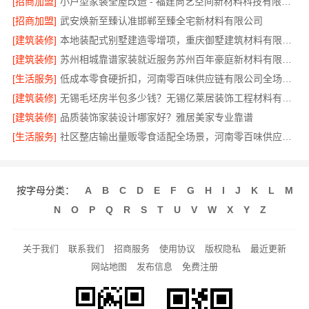
[招商加盟]
小户型家装全屋改造 - 福建尚艺空间新材料科技有限公司
[招商加盟]
武安焕新至臻认准邯郸至臻全宅新材料有限公司
[建筑装修]
本地装配式别墅建造零增项，重庆御墅建筑材料有限公司承建
[建筑装修]
苏州相城靠谱家装就近服务苏州百年豪庭新材料有限公司
[生活服务]
低成本零食硬折扣，河南零百味供应链有限公司全场景适配
[建筑装修]
无锡毛坯房半包多少钱？无锡亿莱居装饰工程材料有限公司公开报价
[建筑装修]
品质装饰家装设计哪家好？雅居美家专业靠谱
[生活服务]
社区整店输出量贩零食适配全场景，河南零百味供应链有限公司
按字母分类：
A
B
C
D
E
F
G
H
I
J
K
L
M
N
O
P
Q
R
S
T
U
V
W
X
Y
Z
关于我们
联系我们
招商服务
使用协议
版权隐私
最近更新
网站地图
发布信息
免费注册