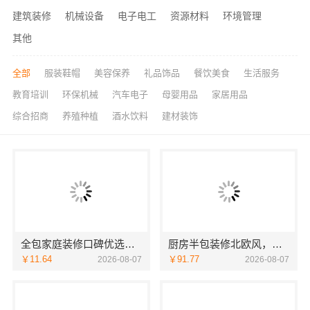
建筑装修
机械设备
电子电工
资源材料
环境管理
其他
全部
服装鞋帽
美容保养
礼品饰品
餐饮美食
生活服务
教育培训
环保机械
汽车电子
母婴用品
家居用品
综合招商
养殖种植
酒水饮料
建材装饰
全包家庭装修口碑优选报价明细福建尚艺空间新材料科技有限公司
厨房半包装修北欧风，中蓝建投（北京）建设有限公司武功分公司专业打造
￥11.64
￥91.77
2026-08-07
2026-08-07