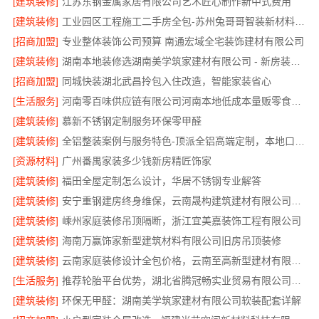
[建筑装修]
江苏东钢金属家居有限公司艺术匠心制作新中式费用
[建筑装修]
工业园区工程施工二手房全包-苏州兔哥哥智装新材料有限公司
[招商加盟]
专业整体装饰公司预算 南通宏域全宅装饰建材有限公司
[建筑装修]
湖南本地装修选湖南美学筑家建材有限公司 - 新房装修放心省心
[招商加盟]
同城快装湖北武昌拎包入住改造，智能家装省心
[生活服务]
河南零百味供应链有限公司河南本地低成本量贩零食全域盈利
[建筑装修]
慕新不锈钢定制服务环保零甲醛
[建筑装修]
全铝整装案例与服务特色-顶派全铝高端定制，本地口碑案例
[资源材料]
广州番禺家装多少钱新房精匠饰家
[建筑装修]
福田全屋定制怎么设计，华居不锈钢专业解答
[建筑装修]
安宁重钢建房终身维保，云南晟构建筑建材有限公司守护您的长久安心
[建筑装修]
嵊州家庭装修吊顶隔断，浙江宜美嘉装饰工程有限公司
[建筑装修]
海南万赢饰家新型建筑材料有限公司旧房吊顶装修
[建筑装修]
云南家庭装修设计全包价格，云南至高新型建材有限公司
[生活服务]
推荐轮胎平台优势，湖北省腾冠畅实业贸易有限公司价格低货源正
[建筑装修]
环保无甲醛：湖南美学筑家建材有限公司软装配套详解