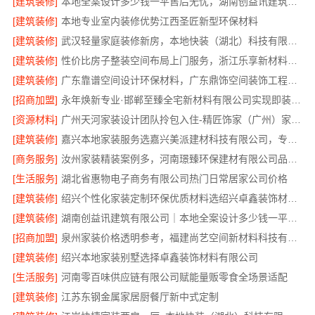
[建筑装修]
本地全案设计多少钱一平售后无忧，湖南创益讯建筑有限公司护航
[建筑装修]
本地专业室内装修优势江西圣匠新型环保材料
[建筑装修]
武汉轻量家庭装修新房，本地快装（湖北）科技有限公司
[建筑装修]
性价比房子整装空间布局上门服务，浙江乐享新材料有限公司上门量房
[建筑装修]
广东靠谱空间设计环保材料，广东鼎饰空间装饰工程有限公司
[招商加盟]
永年焕新专业·邯郸至臻全宅新材料有限公司实现即装即住零醛生活
[资源材料]
广州天河家装设计团队拎包入住-精匠饰家（广州）家居建材有限公司
[建筑装修]
嘉兴本地家装服务选嘉兴美派建材科技有限公司，专业施工
[商务服务]
汝州家装精装案例多，河南璟臻环保建材有限公司品质保障
[生活服务]
湖北省惠物电子商务有限公司热门日常居家公司价格
[建筑装修]
绍兴个性化家装定制环保优质材料选绍兴卓鑫装饰材料有限公司
[建筑装修]
湖南创益讯建筑有限公司｜本地全案设计多少钱一平售后无忧
[招商加盟]
泉州家装价格透明参考，福建尚艺空间新材料科技有限公司口碑优选
[建筑装修]
绍兴本地家装别墅选择卓鑫装饰材料有限公司
[生活服务]
河南零百味供应链有限公司赋能量贩零食全场景适配
[建筑装修]
江苏东钢金属家居厨餐厅新中式定制