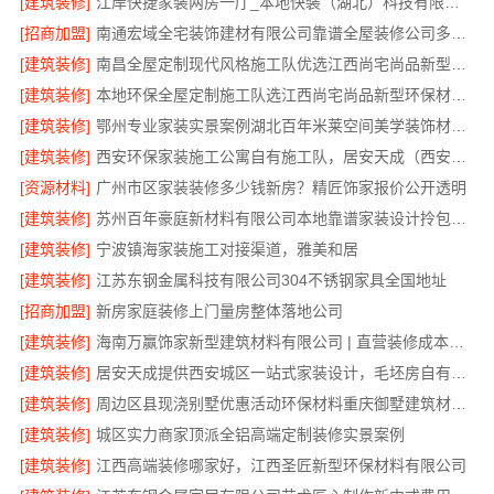
[建筑装修]
江岸快捷家装两房一厅_本地快装（湖北）科技有限公司一站式装修
[招商加盟]
南通宏域全宅装饰建材有限公司靠谱全屋装修公司多少钱
[建筑装修]
南昌全屋定制现代风格施工队优选江西尚宅尚品新型环保材料有限公司
[建筑装修]
本地环保全屋定制施工队选江西尚宅尚品新型环保材料有限公司
[建筑装修]
鄂州专业家装实景案例湖北百年米莱空间美学装饰材料有限公司
[建筑装修]
西安环保家装施工公寓自有施工队，居安天成（西安）建筑工程有限责任公司
[资源材料]
广州市区家装装修多少钱新房？精匠饰家报价公开透明
[建筑装修]
苏州百年豪庭新材料有限公司本地靠谱家装设计拎包入住
[建筑装修]
宁波镇海家装施工对接渠道，雅美和居
[建筑装修]
江苏东钢金属科技有限公司304不锈钢家具全国地址
[招商加盟]
新房家庭装修上门量房整体落地公司
[建筑装修]
海南万赢饰家新型建筑材料有限公司 | 直营装修成本管控
[建筑装修]
居安天成提供西安城区一站式家装设计，毛坯房自有施工队
[建筑装修]
周边区县现浇别墅优惠活动环保材料重庆御墅建筑材料有限公司
[建筑装修]
城区实力商家顶派全铝高端定制装修实景案例
[建筑装修]
江西高端装修哪家好，江西圣匠新型环保材料有限公司