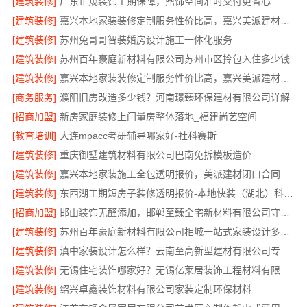
[建筑装修]
广东正规装饰工期保障，鼎饰空间准时交付更省心
[建筑装修]
嘉兴本地家装装修定制服务性价比高，嘉兴美派建材科技有限公司实在报价
[建筑装修]
苏州兔哥哥智装婚房设计施工一体化服务
[建筑装修]
苏州百年豪庭新材料有限公司苏州市区拎包入住多少钱
[建筑装修]
嘉兴本地家装装修定制服务性价比高，嘉兴美派建材科技有限公司
[商务服务]
濮阳旧房改造多少钱？河南璟臻环保建材有限公司详解
[招商加盟]
新房家庭装修上门量房整体落地_福建尚艺空间
[教育培训]
大连mpacc考研辅导哪家好-社科赛斯
[建筑装修]
重庆御墅建筑材料有限公司巴南免拆模板造价
[建筑装修]
嘉兴本地家装施工全包透明报价，美派建材闭口合同无忧
[建筑装修]
东西湖工期短房子装修透明报价-本地快装（湖北）科技有限公司
[招商加盟]
邯山装饰无醛添加，邯郸至臻全宅新材料有限公司守护家人呼吸健康
[建筑装修]
苏州百年豪庭新材料有限公司相城一站式家装设计多少钱
[建筑装修]
滇中家装设计怎么样？云南至高新型建材有限公司专业团队
[建筑装修]
无锡住宅装饰哪家好？无锡亿莱居装饰工程材料有限公司
[建筑装修]
绍兴卓鑫装饰材料有限公司家装定制环保材料